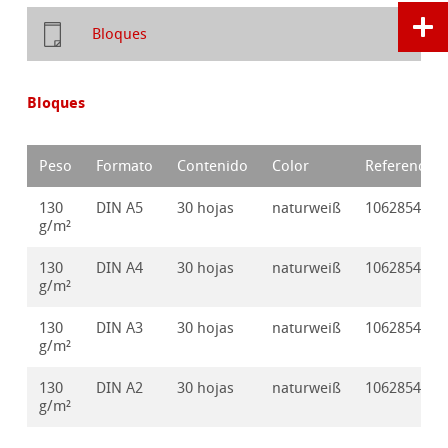
Bloques
Bloques
Peso
Formato
Contenido
Color
Referencia
130
DIN A5
30 hojas
naturweiß
10628544
g/m²
130
DIN A4
30 hojas
naturweiß
10628545
g/m²
130
DIN A3
30 hojas
naturweiß
10628546
g/m²
130
DIN A2
30 hojas
naturweiß
10628547
g/m²