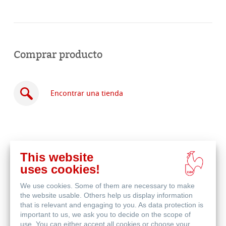
Comprar producto
Encontrar una tienda
This website
Comprar
uses cookies!
en
Productos relacionados
línea
We use cookies. Some of them are necessary to make
the website usable. Others help us display information
that is relevant and engaging to you. As data protection is
important to us, we ask you to decide on the scope of
use. You can either accept all cookies or choose your