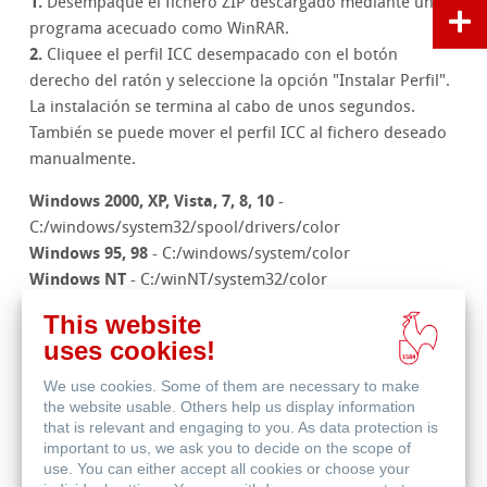
1.
Desempaque el fichero ZIP descargado mediante un
programa acecuado como WinRAR.
2.
Cliquee el perfil ICC desempacado con el botón
derecho del ratón y seleccione la opción "Instalar Perfil".
La instalación se termina al cabo de unos segundos.
También se puede mover el perfil ICC al fichero deseado
manualmente.
Windows 2000, XP, Vista, 7, 8, 10
-
C:/windows/system32/spool/drivers/color
Windows 95, 98
- C:/windows/system/color
Windows NT
- C:/winNT/system32/color
This website
Nota:
Abra nuevamente su programa gráfico, en el caso
uses cookies!
de que haya estado abierto durante la instalación.
We use cookies. Some of them are necessary to make
the website usable. Others help us display information
that is relevant and engaging to you. As data protection is
Instalación bajo Mac OS:
important to us, we ask you to decide on the scope of
use. You can either accept all cookies or choose your
1.
Haga doble clic en el fichero ZIP descargado. El perfil