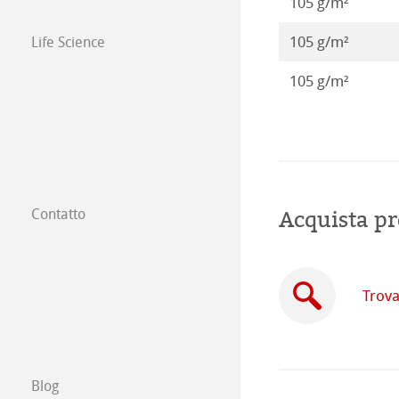
105 g/m²
105 g/m²
Life Science
105 g/m²
Acquista pr
Contatto
Filiali
Trova un rivendi
Trova
Commercio tra 
Scrivici
Blog