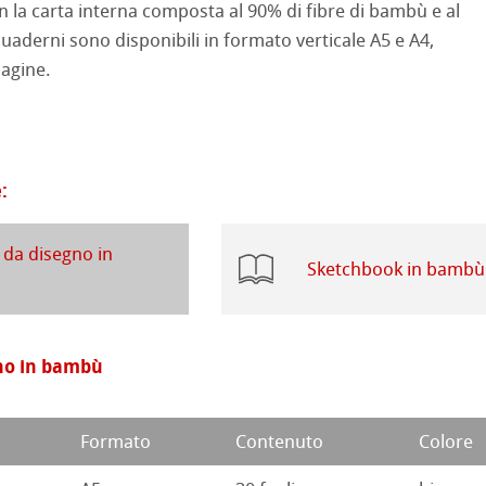
 la carta interna composta al 90% di fibre di bambù e al
uaderni sono disponibili in formato verticale A5 e A4,
a ad Olio/Acrilico
d Questions
agine.
ession Watercolour
 Illustrazione
ahnemühle
 Classici
:
rt
te
branding
 da disegno in
ta
rs
Sketchbook in bambù
ticate
gno in bambù
a
branding
 Stella
Formato
Contenuto
Colore