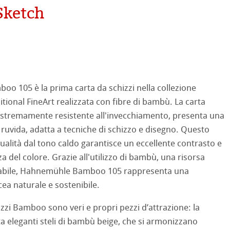
mpa
Sketch
ooth
oto
tured
ellence Program
 105 è la prima carta da schizzi nella collezione
ti Hahnemühle
profili
& QT Albums
neArt Inkjet
ional FineArt realizzata con fibre di bambù. La carta
estremamente resistente all'invecchiamento, presenta una
 Watercolour
ahnemühle
ticate
 ruvida, adatta a tecniche di schizzo e disegno. Questo
ualità dal tono caldo garantisce un eccellente contrasto e
Ingres Pastel
nemühle
tinum Rag
 del colore. Grazie all'utilizzo di bambù, una risorsa
abile, Hahnemühle Bamboo 105 rappresenta una
 Sketch
oks
 Classici
ea naturale e sostenibile.
no
zzi Bamboo sono veri e propri pezzi d’attrazione: la
a eleganti steli di bambù beige, che si armonizzano
rello fatta a mano
segno
i