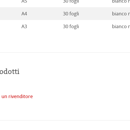
A5
30 fogli
bianco 
A4
30 fogli
bianco 
A3
30 fogli
bianco 
odotti
tore
 un rivenditore
imprese
Acquista
online