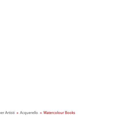
ahnemühle
entale
er Artisti
Acquerello
Watercolour Books
tiva Green Rooster
rta
on