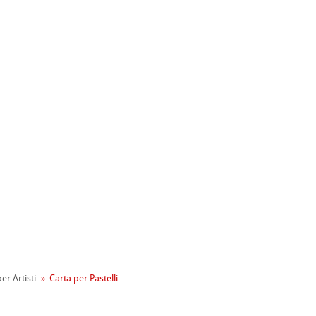
ahnemühle
entale
er Artisti
Carta per Pastelli
tiva Green Rooster
rta