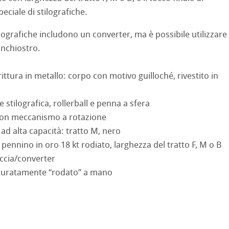
 Sketch
oks
eciale di stilografiche.
no
ilografiche includono un converter, ma è possibile utilizzare
inchiostro.
rello fatta a mano
segno
i
d Questions
ittura in metallo: corpo con motivo guilloché, rivestito in
a ad Olio/Acrilico
 stilografica, rollerball e penna a sfera
ession Watercolour
 Illustrazione
con meccanismo a rotazione
o ad alta capacità: tratto M, nero
 Classici
 pennino in oro 18 kt rodiato, larghezza del tratto F, M o B
te
ccia/converter
ahnemühle
ccuratamente “rodato” a mano
ta
rs
rt
ticate
branding