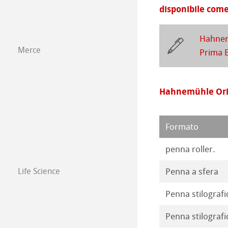
Carta isometric
Prodotti con co-
disponibile come
Opere 2018
Carta da disegno
Hahnem
Opere 2017
Merce
Prima 
Opere 2016
Hahnemühle Orig
Formato
penna roller.
Life Science
Penna a sfera
Penna stilografic
Penna stilografi