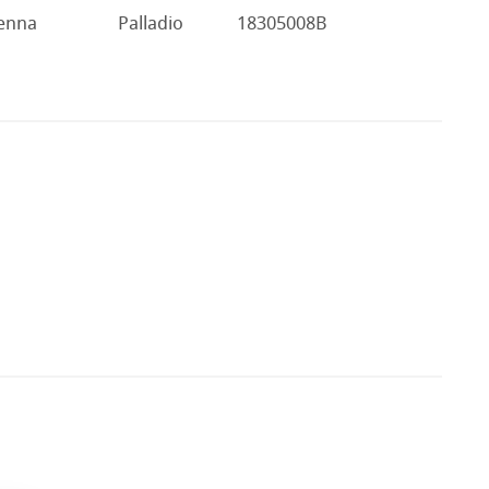
enna
Palladio
18305008B