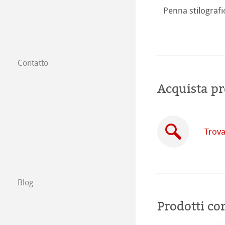
Penna stilografic
Contatto
Filiali
Acquista pr
Trova un rivendi
Commercio tra 
Trova
Scrivici
Esposizioni ed E
Blog
Prodotti cor