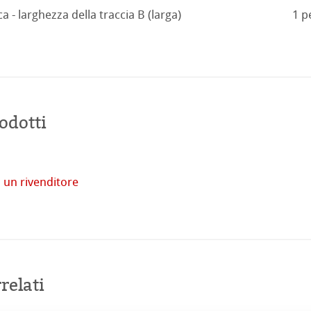
a - larghezza della traccia B (larga)
1 p
odotti
tore
imprese
 un rivenditore
Acquista
online
venti
relati