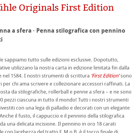
le Originals First Edition
mpa
on
enna a sfera · Penna stilografica con pennino
ooth
oto
i
tured
 sappiamo tutto sulle edizioni esclusive. Dopotutto,
ellence Program
ative utilizzano la nostra carta in edizione limitata fin dalla
nel 1584. I nostri strumenti di scrittura
‘First Edition’
sono
profili
& QT Albums
neArt Inkjet
ri per chi ama scrivere e collezionare accessori raffinati. La
ti Hahnemühle
sta da stilografiche, rollerball e penne a sfera – e ne sono
ahnemühle
ticate
00 pezzi ciascuna in tutto il mondo! Tutti i nostri strumenti
 Watercolour
rivestiti con una lega di palladio e decorati con un elegante
nemühle
tinum Rag
nche il fusto, il cappuccio e il pennino della stilografica
Ingres Pastel
 Classici
da una delicata incisione. Il pennino in oro 18 carati
e con larghezza del tratto F, M o B, è il tocco finale di