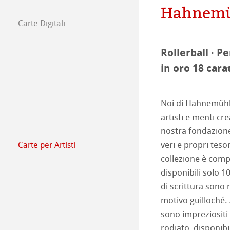
Hahnemüh
Il team
Comunicati sta
Carte Digitali
FineArt Collecti
Natural Line
Rollerball · P
Matt FineArt sm
Hahnemühle Ph
in oro 18 carat
Matt FineArt tex
Profilo ICC
Area Download
Noi di Hahnemühle
Glossy FineArt
Sezione FAQ
Hahnemühle Exc
Studi Certificati
artisti e menti cre
nostra fondazione 
Canvas FineArt
Installazione dei 
Contatti
Album FineArt 
Album in Lino Fi
veri e propri teso
Carte per Artisti
Carte per artis
collezione è compo
Archivio
QT Albums x H
Protect & Authen
disponibili solo 1
The Collection
The Collection -
di scrittura sono 
Harman di Hah
Hahnemühle Pla
motivo guilloché. A
The Collection - 
Natural Line
Metodi di Stampa
sono impreziositi 
rodiato, disponibil