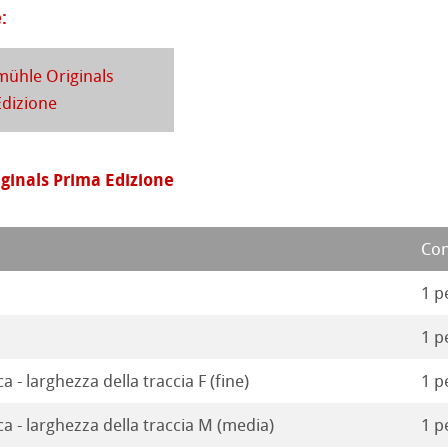
a
branding
:
 Stella
ühle Originals
Edizione
inals Prima Edizione
Con
1 p
1 p
a - larghezza della traccia F (fine)
1 p
ca - larghezza della traccia M (media)
1 p