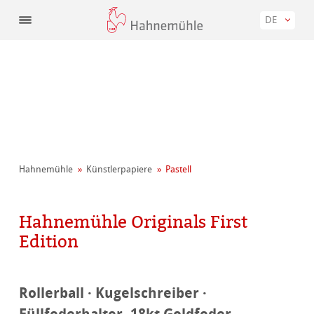
DE
Hahnemühle
Künstler­papiere
Pastell
Hahnemühle Originals First
Edition
Rollerball · Kugelschreiber ·
Füllfederhalter, 18kt Goldfeder