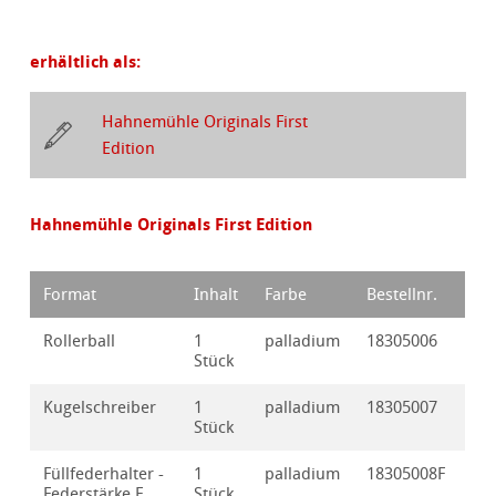
erhältlich als:
Hahnemühle Originals First
Edition
Hahnemühle Originals First Edition
Format
Inhalt
Farbe
Bestellnr.
Rollerball
1
palladium
18305006
Stück
Kugelschreiber
1
palladium
18305007
Stück
Füllfederhalter -
1
palladium
18305008F
Federstärke F
Stück