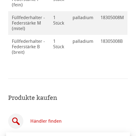
(fein)
Füllfederhalter -
1
palladium
18305008M
Federstärke M
Stück
(mitel)
Füllfederhalter -
1
palladium
18305008B
Federstärke B
Stück
(breit)
Produkte kaufen
Händler finden