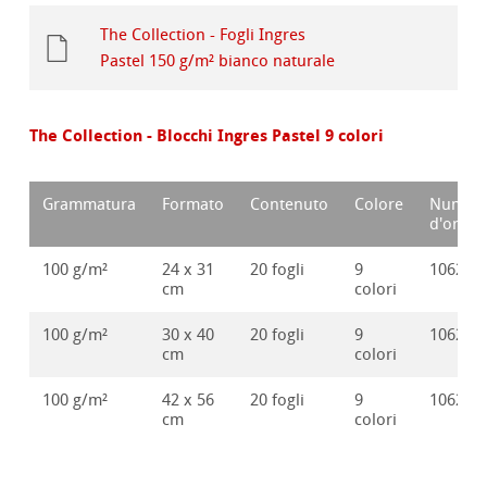
The Collection - Fogli Ingres
Pastel 150 g/m² bianco naturale
The Collection - Blocchi Ingres Pastel 9 colori
Grammatura
Formato
Contenuto
Colore
Numer
d'ordin
100 g/m²
24 x 31
20 fogli
9
106251
cm
colori
100 g/m²
30 x 40
20 fogli
9
106251
cm
colori
100 g/m²
42 x 56
20 fogli
9
106251
cm
colori