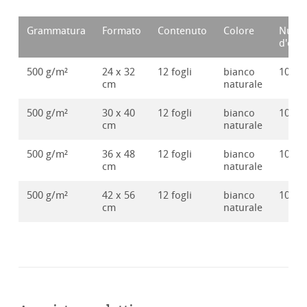
Grammatura
Formato
Contenuto
Colore
Nume
d'ord
500 g/m²
24 x 32
12 fogli
bianco
10628
cm
naturale
500 g/m²
30 x 40
12 fogli
bianco
10628
cm
naturale
500 g/m²
36 x 48
12 fogli
bianco
10628
cm
naturale
500 g/m²
42 x 56
12 fogli
bianco
10628
cm
naturale