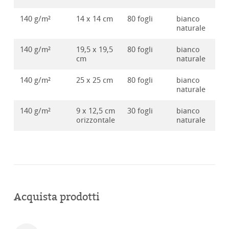
140 g/m²
14 x 14 cm
80 fogli
bianco
10
naturale
140 g/m²
19,5 x 19,5
80 fogli
bianco
10
cm
naturale
140 g/m²
25 x 25 cm
80 fogli
bianco
10
naturale
140 g/m²
9 x 12,5 cm
30 fogli
bianco
10
orizzontale
naturale
Acquista prodotti