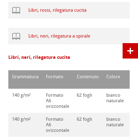
Libri, rossi, rilegatura cucita
Libri, neri, rilegatura a spirale
Libri, neri, rilegatura cucita
Grammatura
Formato
Contenuto
Colore
Nu
d'o
140 g/m²
Formato
62 fogli
bianco
10
A6
naturale
orizzontale
140 g/m²
Formato
62 fogli
bianco
10
A6
naturale
orizzontale