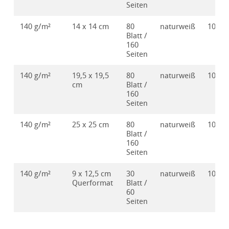
Seiten
140 g/m²
14 x 14 cm
80
naturweiß
10628
Blatt /
160
Seiten
140 g/m²
19,5 x 19,5
80
naturweiß
10628
cm
Blatt /
160
Seiten
140 g/m²
25 x 25 cm
80
naturweiß
10628
Blatt /
160
Seiten
140 g/m²
9 x 12,5 cm
30
naturweiß
10628
Querformat
Blatt /
60
Seiten