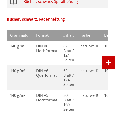
Bücher, schwarz, Spiralheftung
Bücher, schwarz, Fadenheftung
Grammatur
Format
Inhalt
Farbe
Bestel
140 g/m²
DIN A6
62
naturweiß
10628
Hochformat
Blatt /
124
Seiten
140 g/m²
DIN A6
62
naturweiß
10628
Querformat
Blatt /
124
Seiten
140 g/m²
DIN A5
80
naturweiß
10628
Hochformat
Blatt /
160
Seiten