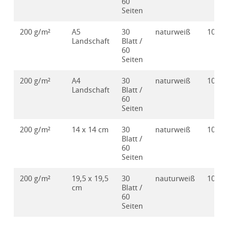
60
Seiten
200 g/m²
A5
30
naturweiß
10628
Landschaft
Blatt /
60
Seiten
200 g/m²
A4
30
naturweiß
10628
Landschaft
Blatt /
60
Seiten
200 g/m²
14 x 14 cm
30
naturweiß
10628
Blatt /
60
Seiten
200 g/m²
19,5 x 19,5
30
nauturweiß
10628
cm
Blatt /
60
Seiten