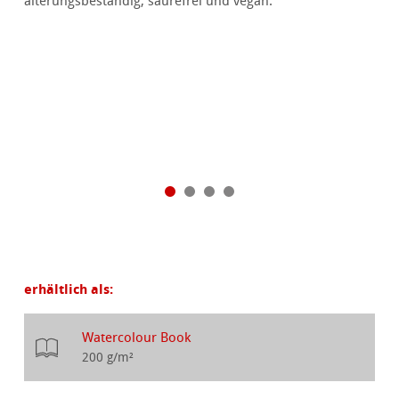
alterungsbeständig, säurefrei und vegan.
erhältlich als:
Watercolour Book
200 g/m²