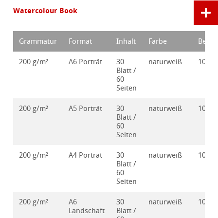
Watercolour Book
Grammatur
Format
Inhalt
Farbe
Bestel
200 g/m²
A6 Porträt
30
naturweiß
10628
Blatt /
60
Seiten
200 g/m²
A5 Porträt
30
naturweiß
10628
Blatt /
60
Seiten
200 g/m²
A4 Porträt
30
naturweiß
10628
Blatt /
60
Seiten
200 g/m²
A6
30
naturweiß
10628
Landschaft
Blatt /