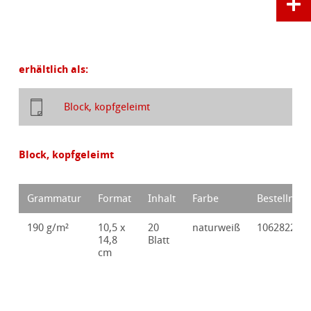
erhältlich als:
Block, kopfgeleimt
Block, kopfgeleimt
Grammatur
Format
Inhalt
Farbe
Bestellnr.
190 g/m²
10,5 x
20
naturweiß
10628220
14,8
Blatt
cm