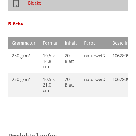
Blöcke
Blöcke
Grammatur
Format
Inhalt
Farbe
Bestellnr.
250 g/m²
10,5 x
20
naturweiß
10628090
14,8
Blatt
cm
250 g/m²
10,5 x
20
naturweiß
10628091
21,0
Blatt
cm
Produkte kaufen