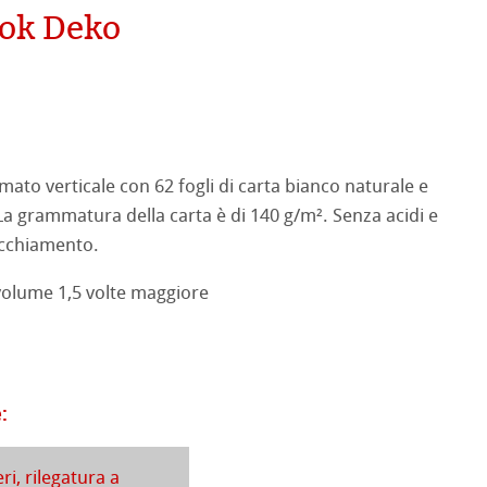
ok Deko
tured
ellence Program
ti Hahnemühle
profili
& QT Albums
neArt Inkjet
 Watercolour
ato verticale con 62 fogli di carta bianco naturale e
La grammatura della carta è di 140 g/m². Senza acidi e
ahnemühle
ticate
Ingres Pastel
vecchiamento.
nemühle
tinum Rag
 Sketch
oks
volume 1,5 volte maggiore
 Classici
no
rello fatta a mano
segno
i
:
a ad Olio/Acrilico
ahnemühle
eri, rilegatura a