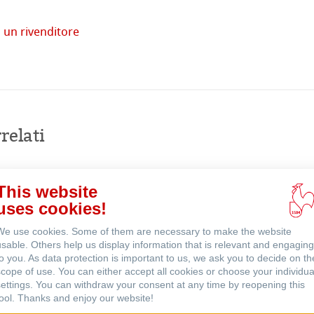
 un rivenditore
tore
Acquista
online
imprese
relati
venti
This website
uses cookies!
We use cookies. Some of them are necessary to make the website
usable. Others help us display information that is relevant and engaging
to you. As data protection is important to us, we ask you to decide on th
scope of use. You can either accept all cookies or choose your individua
settings. You can withdraw your consent at any time by reopening this
tool. Thanks and enjoy our website!