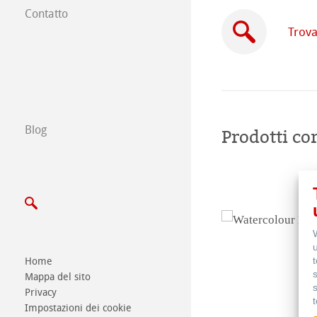
Contatto
Filiali
Trova
Trova un rivendi
Commercio tra 
Blog
Prodotti cor
Scrivici
Esposizioni ed E
Home
Mappa del sito
Privacy
Impostazioni dei cookie