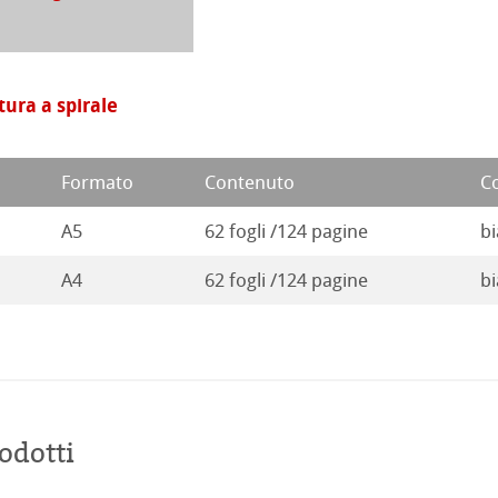
d Questions
ession Watercolour
 Illustrazione
rt
 Classici
branding
atura a spirale
te
Formato
Contenuto
C
ta
rs
A5
62 fogli /124 pagine
bi
ticate
A4
62 fogli /124 pagine
bi
a
branding
 Stella
odotti