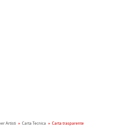
ahnemühle
entale
tiva Green Rooster
rta
on
er Artisti
Carta Tecnica
Carta trasparente
mpa
ooth
oto