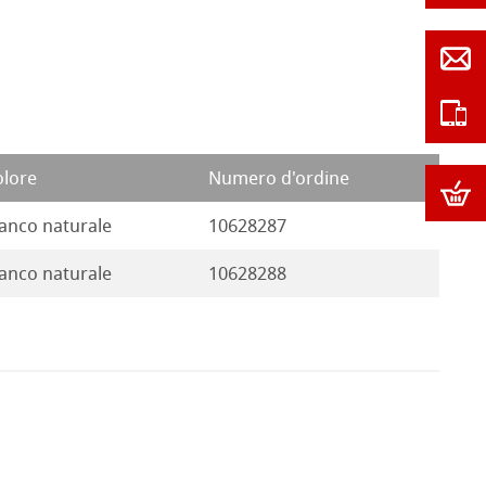
olore
Numero d'ordine
anco naturale
10628287
anco naturale
10628288