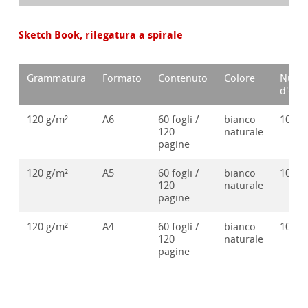
Sketch Book, rilegatura a spirale
Grammatura
Formato
Contenuto
Colore
Nume
d'ord
120 g/m²
A6
60 fogli /
bianco
10628
120
naturale
pagine
120 g/m²
A5
60 fogli /
bianco
10628
120
naturale
pagine
120 g/m²
A4
60 fogli /
bianco
10628
120
naturale
pagine