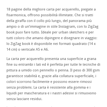
18 pagine della migliore carta per acquerello, piegate a
fisarmonica, offrono possibilità illimitate. Che si tratti
della giraffa con il collo più lungo, del panorama più
ampio o di un’immagine in stile Instagram, con lo ZigZag
book puoi fare tutto. Ideale per urban sketchers e per
tutti coloro che amano dipingere e disegnare in viaggio:
lo ZigZag book è disponibile nei formati quadrato (14 x
14 cm) o verticale A5 e A6.
La carta per acquerello presenta una superficie a grana
fine su entrambi i lati ed è perfetta per tutte le tecniche di
pittura a umido con pennello o penna. Il peso di 300 gsm
garantisce stabilità e, grazie alla collatura superficiale, i
colori scorrono facilmente e possono essere rimossi
senza problemi. La carta è resistente alla gomma e i
liquidi per mascheratura e i nastri adesivi si rimuovono
senza lasciare residui.