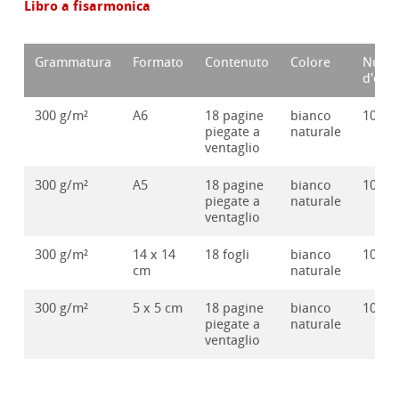
Libro a fisarmonica
Grammatura
Formato
Contenuto
Colore
Nume
d'ord
300 g/m²
A6
18 pagine
bianco
10625
piegate a
naturale
ventaglio
300 g/m²
A5
18 pagine
bianco
10625
piegate a
naturale
ventaglio
300 g/m²
14 x 14
18 fogli
bianco
10625
cm
naturale
300 g/m²
5 x 5 cm
18 pagine
bianco
10625
piegate a
naturale
ventaglio