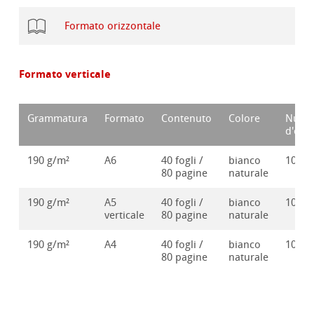
Formato orizzontale
Formato verticale
Grammatura
Formato
Contenuto
Colore
Nume
d'ord
190 g/m²
A6
40 fogli /
bianco
10628
80 pagine
naturale
190 g/m²
A5
40 fogli /
bianco
10628
verticale
80 pagine
naturale
190 g/m²
A4
40 fogli /
bianco
10628
80 pagine
naturale