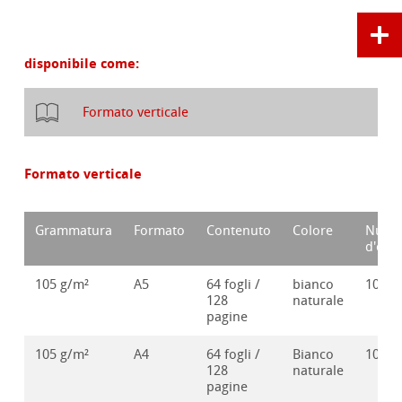
disponibile come:
Formato verticale
Formato verticale
Grammatura
Formato
Contenuto
Colore
Nume
d'ord
105 g/m²
A5
64 fogli /
bianco
10628
128
naturale
pagine
105 g/m²
A4
64 fogli /
Bianco
10628
128
naturale
pagine