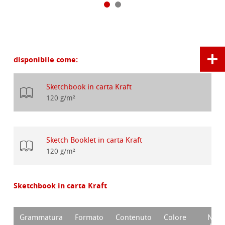
disponibile come:
Sketchbook in carta Kraft
120 g/m²
Sketch Booklet in carta Kraft
120 g/m²
Sketchbook in carta Kraft
Grammatura
Formato
Contenuto
Colore
Num