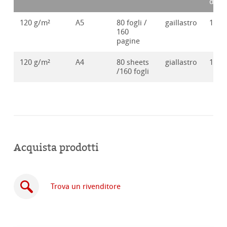
d'or
120 g/m²
A5
80 fogli /
gaillastro
1062
160
pagine
120 g/m²
A4
80 sheets
giallastro
1062
/160 fogli
Acquista prodotti
Trova un rivenditore