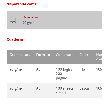
disponibile come:
Quaderni
90 g/m²
Quaderni
Grammatura
Formato
Contenuto
Colore
Numer
d'ordin
90 g/m²
A5
100 fogli /
lilla
106250
200
pagine
90 g/m²
A5
100 sheets
pesca
106250
/ 200 fogli