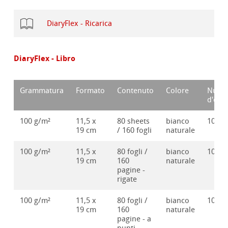
DiaryFlex - Ricarica
DiaryFlex - Libro
Grammatura
Formato
Contenuto
Colore
Nume
d'ord
100 g/m²
11,5 x
80 sheets
bianco
10628
19 cm
/ 160 fogli
naturale
100 g/m²
11,5 x
80 fogli /
bianco
10628
19 cm
160
naturale
pagine -
rigate
100 g/m²
11,5 x
80 fogli /
bianco
10628
19 cm
160
naturale
pagine - a