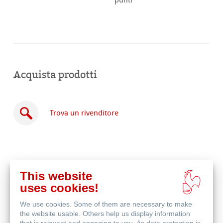
punti
Acquista prodotti
Trova un rivenditore
This website
Acquista
uses cookies!
online
Prodotti correlati
We use cookies. Some of them are necessary to make
the website usable. Others help us display information