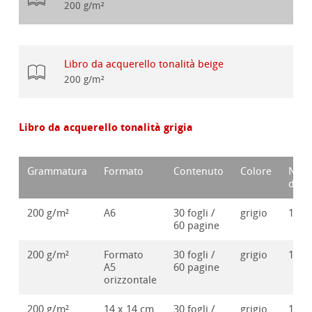
200 g/m²
Libro da acquerello tonalità beige
200 g/m²
Libro da acquerello tonalità grigia
Grammatura
Formato
Contenuto
Colore
Num
d'or
200 g/m²
A6
30 fogli /
grigio
1062
60 pagine
200 g/m²
Formato
30 fogli /
grigio
1062
A5
60 pagine
orizzontale
200 g/m²
14 x 14 cm
30 fogli /
grigio
1062