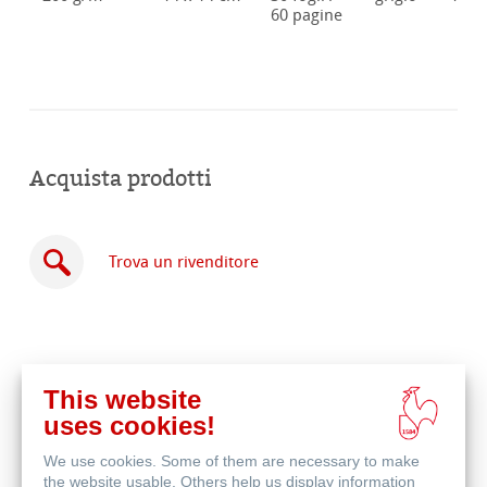
60 pagine
Acquista prodotti
Trova un rivenditore
This website
Acquista
uses cookies!
online
Prodotti correlati
We use cookies. Some of them are necessary to make
the website usable. Others help us display information