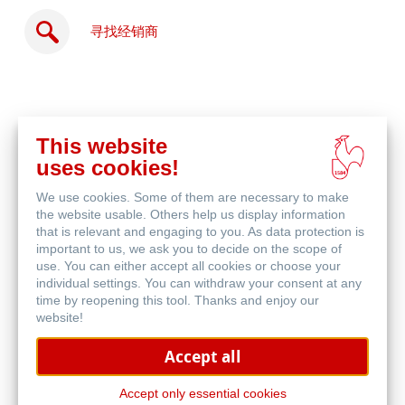
寻找经销商
This website
在
uses cookies!
线
相关产品
购
We use cookies. Some of them are necessary to make
买
the website usable. Others help us display information
that is relevant and engaging to you. As data protection is
important to us, we ask you to decide on the scope of
use. You can either accept all cookies or choose your
individual settings. You can withdraw your consent at any
time by reopening this tool. Thanks and enjoy our
website!
Accept all
Accept only essential cookies