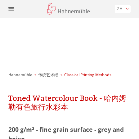
ZH
Hahnemühle
传统艺术纸
Classical Printing Methods
Toned Watercolour Book - 哈内姆
勒有色旅行水彩本
200 g/m² - fine grain surface - grey and
beige