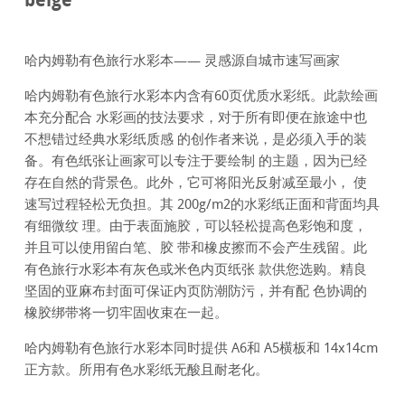
哈内姆勒有色旅行水彩本—— 灵感源自城市速写画家
哈内姆勒有色旅行水彩本内含有60页优质水彩纸。此款绘画
本充分配合 水彩画的技法要求，对于所有即便在旅途中也
不想错过经典水彩纸质感 的创作者来说，是必须入手的装
备。有色纸张让画家可以专注于要绘制 的主题，因为已经
存在自然的背景色。此外，它可将阳光反射减至最小， 使
速写过程轻松无负担。其 200g/m2的水彩纸正面和背面均具
有细微纹 理。由于表面施胶，可以轻松提高色彩饱和度，
并且可以使用留白笔、胶 带和橡皮擦而不会产生残留。此
有色旅行水彩本有灰色或米色内页纸张 款供您选购。精良
坚固的亚麻布封面可保证内页防潮防污，并有配 色协调的
橡胶绑带将一切牢固收束在一起。
哈内姆勒有色旅行水彩本同时提供 A6和 A5横板和 14x14cm
正方款。所用有色水彩纸无酸且耐老化。