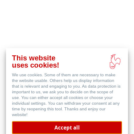
This website
哈内姆勒的 "绿公鸡 "倡议为环境和社
uses cookies!
会提供支持
We use cookies. Some of them are necessary to make
the website usable. Others help us display information
红公鸡是哈内姆勒的著名商标。哈内姆勒的
"绿公鸡 "
行动
that is relevant and engaging to you. As data protection is
important to us, we ask you to decide on the scope of
在行业内独树一帜，它在地区、国家和国际层面上支持环保
use. You can either accept all cookies or choose your
项目和社会行动。哈内姆勒天然系列纸张的部分利润将用于
individual settings. You can withdraw your consent at any
环境和气候保护。通过支持植树造林项目、海洋保护计划、
time by reopening this tool. Thanks and enjoy our
website!
保护生物多样性活动和环境教育活动，哈内姆勒正在履行其
社会责任。 在这一承诺中，公司以联合国 17 项可持续发展
Accept all
目标和环保项目黄金标准为指导。