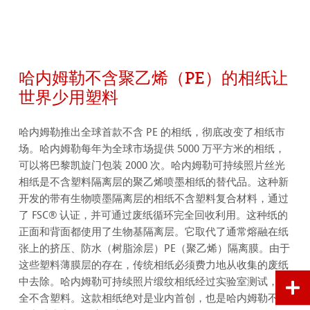
哈内姆勒不含聚乙烯（PE）的相纸让
世界少用塑料
哈内姆勒推出全球首款不含 PE 的相纸，彻底改变了相纸市
场。哈内姆勒每年为全球市场提供 5000 万平方米的相纸，
可以将巴黎凯旋门包装 2000 次。哈内姆勒可持续照片丝光
相纸是不含塑料隔离层的聚乙烯喷墨相纸的替代品。这种新
开发的带有生物喷墨隔离层的相纸不含塑料复合材料，通过
了 FSC® 认证，并可通过废纸循环完全回收利用。这种纸的
正面和背面都使用了生物基隔离层。它取代了通常熔融在纸
张上的挤压、防水（树脂涂层）PE（聚乙烯）隔离膜。由于
这些塑料薄膜层的存在，传统相纸必须费力地从收集的废纸
中去除。哈内姆勒可持续照片缎纹相纸经过实验室测试，完
全不含塑料。这款相纸绝对是业内首创，也是哈内姆勒不断