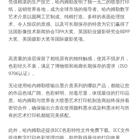
凭借精湛的生产技艺，哈内姆勒发明了独一无二的喷墨打印
纸，远销世界各地，成为全球市场的领导者。哈内姆勒数字
艺术介质以圆网工艺制成、纯棉打造。多样的表面处理技
术、令人惊叹的质感、以及可长期保存的特质为它们赢得了
法国影像技术新闻协会TIPA大奖、英国职业摄影研究会BIPP
大奖、美国摄影大奖等国际摄影奖项。
高质量的涂层保留了相纸原有的独特触感，使其不惧岁月，
色彩经久不衰，满足了博物馆和画廊长期保存的需求（ISO
9706认证）。
无论使用哈内姆勒喷输出墨介质系列的哪款产品，都能让您
的作品色域广阔、色彩鲜明、丝毫尽显，体现最佳的打印品
质。哈内姆勒与世界各大喷墨艺术打印机制造商始终保持着
密切合作，确保输出介质在使用颜料墨水或染料墨水时与所
有的艺术打印机都能完美搭配。
此外，哈内姆勒还提供ICC色彩特性文件免费下载。ICC文件
提供数字打印色彩管理功能，助您取得最佳的打印效果。