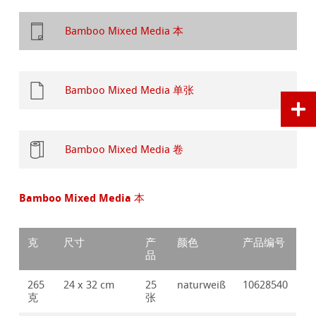
Bamboo Mixed Media 本
Bamboo Mixed Media 单张
Bamboo Mixed Media 卷
Bamboo Mixed Media 本
克
尺寸
产
颜色
产品编号
品
265
24 x 32 cm
25
naturweiß
10628540
克
张