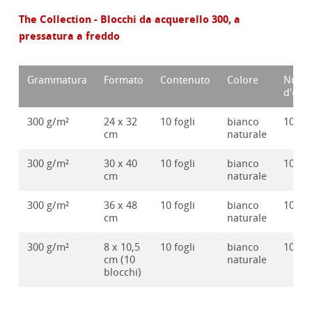
The Collection - Blocchi da acquerello 300, a
pressatura a freddo
Grammatura
Formato
Contenuto
Colore
Nume
d'ord
300 g/m²
24 x 32
10 fogli
bianco
10625
cm
naturale
300 g/m²
30 x 40
10 fogli
bianco
10625
cm
naturale
300 g/m²
36 x 48
10 fogli
bianco
10625
cm
naturale
300 g/m²
8 x 10,5
10 fogli
bianco
10625
cm (10
naturale
blocchi)