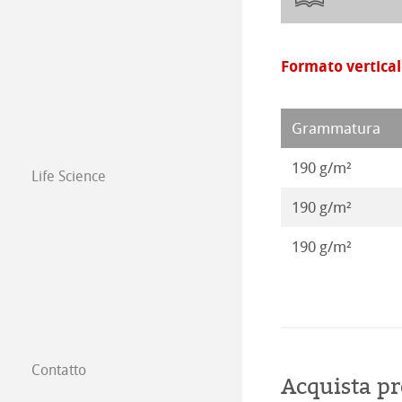
Carta da disegno
Opere 2017
Formato vertica
Opere 2016
Grammatura
190 g/m²
Life Science
190 g/m²
190 g/m²
Contatto
Acquista pr
Filiali