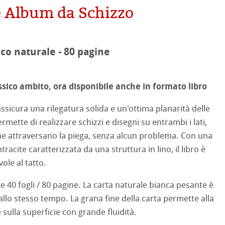
e Album da Schizzo
mpa
on
ooth
oto
co naturale - 80 pagine
tured
lassico ambito, ora disponibile anche in formato libro
ellence Program
 assicura una rilegatura solida e un'ottima planarità delle
profili
& QT Albums
neArt Inkjet
ti Hahnemühle
mette di realizzare schizzi e disegni su entrambi i lati,
he attraversano la piega, senza alcun problema. Con una
ahnemühle
ticate
 Watercolour
racite caratterizzata da una struttura in lino, il libro è
ole al tatto.
nemühle
tinum Rag
Ingres Pastel
e 40 fogli / 80 pagine. La carta naturale bianca pesante è
 Classici
e allo stesso tempo. La grana fine della carta permette alla
 Sketch
oks
 sulla superficie con grande fluidità.
no