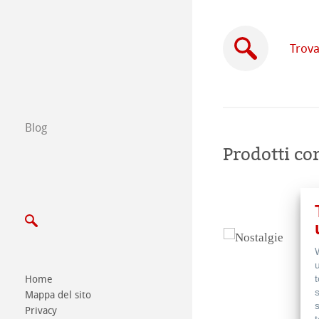
Trova un rivendi
Trova
Commercio tra 
Scrivici
Blog
Esposizioni ed E
Prodotti cor
Home
Mappa del sito
Privacy