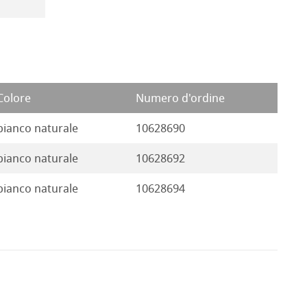
Colore
Numero d'ordine
bianco naturale
10628690
bianco naturale
10628692
bianco naturale
10628694