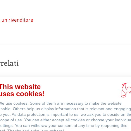
tore
 un rivenditore
imprese
Acquista
online
venti
relati
This website
uses cookies!
We use cookies. Some of them are necessary to make the website
usable. Others help us display information that is relevant and engaging
to you. As data protection is important to us, we ask you to decide on th
scope of use. You can either accept all cookies or choose your individua
settings. You can withdraw your consent at any time by reopening this