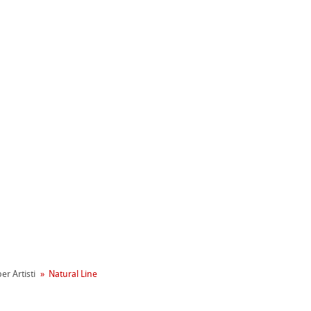
ahnemühle
entale
er Artisti
Natural Line
tiva Green Rooster
rta