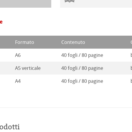
 Stella
le
Formato
Contenuto
A6
40 fogli / 80 pagine
A5 verticale
40 fogli / 80 pagine
A4
40 fogli / 80 pagine
odotti