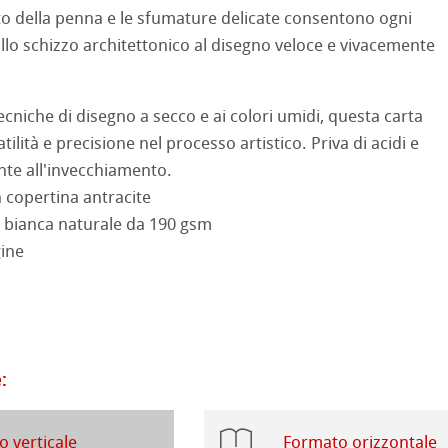
ito della penna e le sfumature delicate consentono ogni
allo schizzo architettonico al disegno veloce e vivacemente
rello fatta a mano
segno
i
d Questions
a ad Olio/Acrilico
tecniche di disegno a secco e ai colori umidi, questa carta
ilità e precisione nel processo artistico. Priva di acidi e
ession Watercolour
 Illustrazione
nte all'invecchiamento.
 copertina antracite
 Classici
i bianca naturale da 190 gsm
ahnemühle
gine
te
rt
ta
rs
branding
ticate
:
a
branding
 verticale
Formato orizzontale