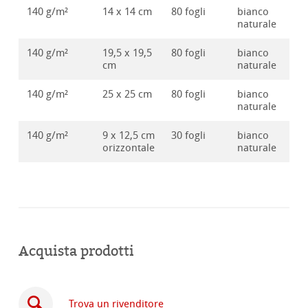
140 g/m²
14 x 14 cm
80 fogli
bianco
10
naturale
140 g/m²
19,5 x 19,5
80 fogli
bianco
10
cm
naturale
140 g/m²
25 x 25 cm
80 fogli
bianco
10
naturale
140 g/m²
9 x 12,5 cm
30 fogli
bianco
10
orizzontale
naturale
Acquista prodotti
Trova un rivenditore