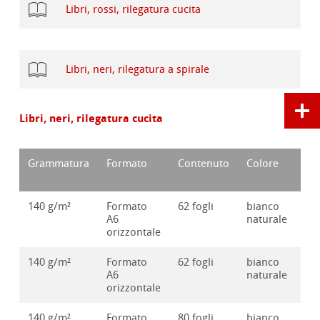
Libri, rossi, rilegatura cucita
Libri, neri, rilegatura a spirale
Libri, neri, rilegatura cucita
Grammatura
Formato
Contenuto
Colore
Nu
d'o
140 g/m²
Formato
62 fogli
bianco
10
A6
naturale
orizzontale
140 g/m²
Formato
62 fogli
bianco
10
A6
naturale
orizzontale
140 g/m²
Formato
80 fogli
bianco
10