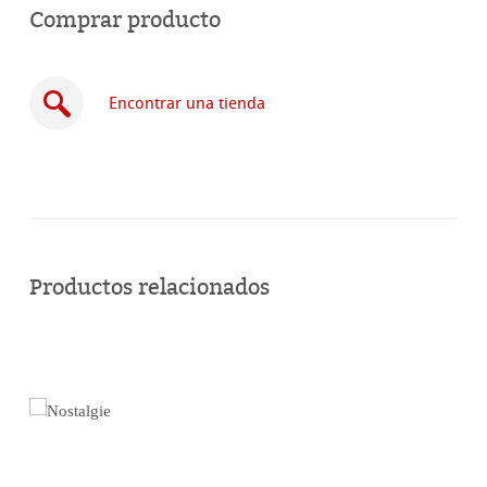
Comprar producto
Encontrar una tienda
Comprar
en
Productos relacionados
línea