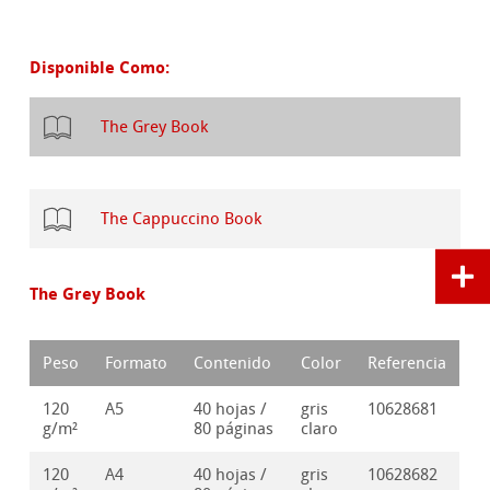
Disponible Como:
The Grey Book
The Cappuccino Book
The Grey Book
Peso
Formato
Contenido
Color
Referencia
120
A5
40 hojas /
gris
10628681
g/m²
80 páginas
claro
120
A4
40 hojas /
gris
10628682