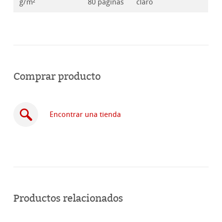
g/m²
80 páginas
claro
Comprar producto
Encontrar una tienda
Comprar
en
Productos relacionados
línea