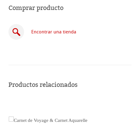
Comprar producto
Encontrar una tienda
Comprar
en
Productos relacionados
línea