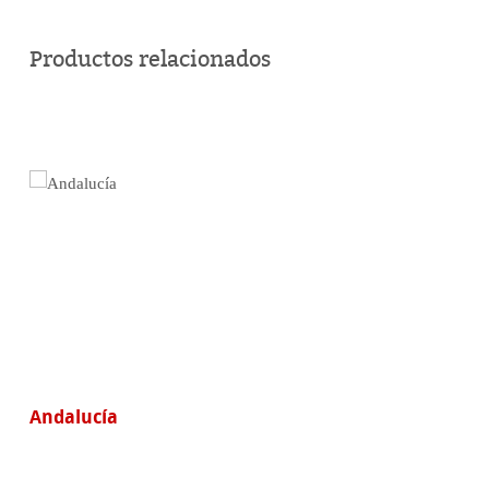
Comprar
en
Productos relacionados
línea
Andalucía