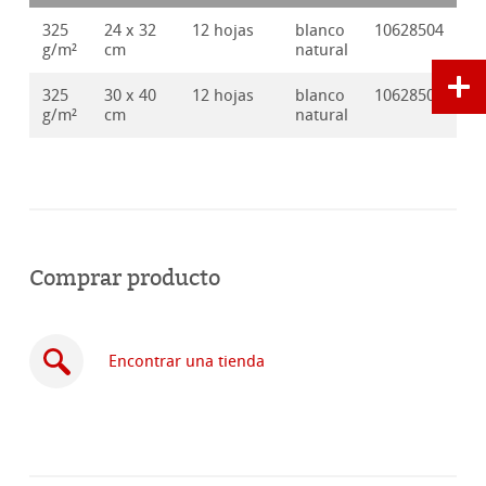
325
24 x 32
12 hojas
blanco
10628504
g/m²
cm
natural
325
30 x 40
12 hojas
blanco
10628505
g/m²
cm
natural
Comprar producto
Encontrar una tienda