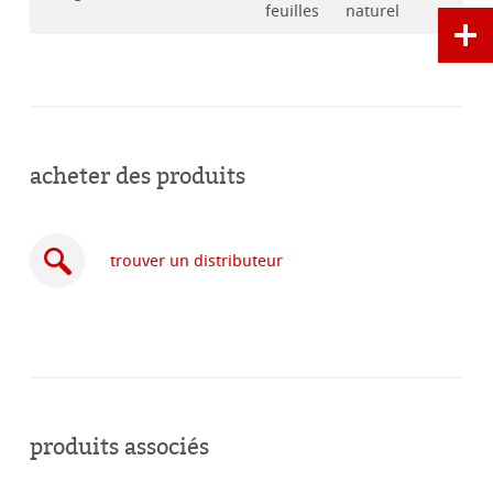
feuilles
naturel
acheter des produits
trouver un distributeur
acheter
en
produits associés
ligne