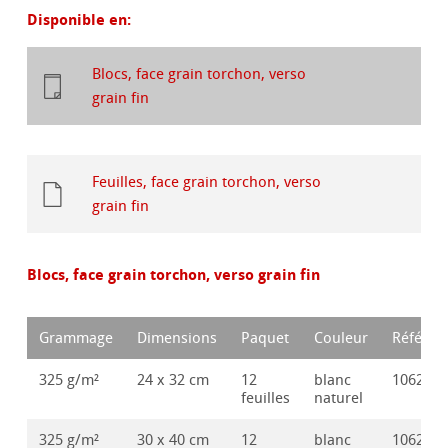
Disponible en:
Blocs, face grain torchon, verso
grain fin
Feuilles, face grain torchon, verso
grain fin
Blocs, face grain torchon, verso grain fin
Grammage
Dimensions
Paquet
Couleur
Référen
325 g/m²
24 x 32 cm
12
blanc
106285
feuilles
naturel
325 g/m²
30 x 40 cm
12
blanc
106285