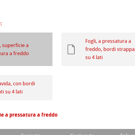
rello fatta a mano
segno
i
a ad Olio/Acrilico
d Questions
:
ession Watercolour
 Illustrazione
Fogli, a pressatura a
, superficie a
freddo, bordi strappa
ahnemühle
 Classici
ura a freddo
su 4 lati
rt
te
branding
ta
rs
ruvida, con bordi
i su 4 lati
ticate
a
branding
cie a pressatura a freddo
 Stella