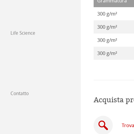
Grammatura
Opere 2016
300 g/m²
300 g/m²
Life Science
300 g/m²
300 g/m²
Contatto
Acquista pr
Filiali
Trova un rivendi
Trova
Commercio tra 