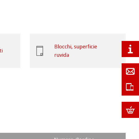
Blocchi, superficie
ti
ruvida