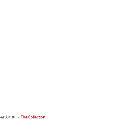
ahnemühle
entale
er Artisti
The Collection
tiva Green Rooster
rta