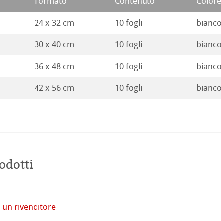
Formato
Contenuto
Colore
24 x 32 cm
10 fogli
bianco
30 x 40 cm
10 fogli
bianco
36 x 48 cm
10 fogli
bianco
42 x 56 cm
10 fogli
bianco
odotti
tore
 un rivenditore
imprese