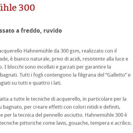
on
mpa
hle 300
ooth
oto
ssato a freddo, ruvido
tured
ellence Program
 acquerello Hahnemühle da 300 gsm, realizzato con il
 è bianco naturale, privo di acidi, resistente alla luce e
ti Hahnemühle
profili
& QT Albums
neArt Inkjet
. I blocchi sono incollati e garzati per garantire la
agnati. Tutti i fogli contengono la filigrana del “Galletto” e
 Watercolour
ahnemühle
ticate
ati su tutti e quattro i lati.
Ingres Pastel
nemühle
tinum Rag
tta a tutte le tecniche di acquerello, in particolare per la
bagnato, per creare effetti con colori nitidi e definiti,
 Sketch
oks
 Classici
 e per la tecnica del pennello asciutto. Hahnemühle 300 è
no
 tecniche pittoriche come lavis, gouache, tempera e acrilico.