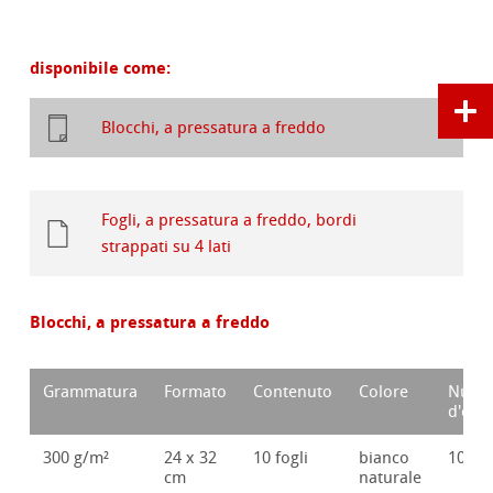
disponibile come:
Blocchi, a pressatura a freddo
Fogli, a pressatura a freddo, bordi
strappati su 4 lati
Blocchi, a pressatura a freddo
Grammatura
Formato
Contenuto
Colore
Nume
d'ord
300 g/m²
24 x 32
10 fogli
bianco
10628
cm
naturale