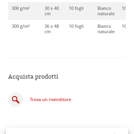
300 g/m²
30 x 40
10 fogli
Bianco
10628
cm
naturale
300 g/m²
36 x 48
10 fogli
Bianco
10628
cm
naturale
Acquista prodotti
Trova un rivenditore