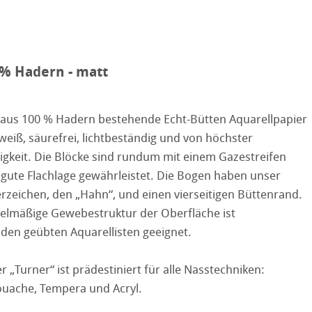
ooth
tured
r
0% Hadern - matt
ellence Program
stlerpapiere
 aus 100 % Hadern bestehende Echt-Bütten Aquarellpapier
ation
& QT Albums
Leinen Album
 Watercolour
rweiß, säurefrei, lichtbeständig und von höchster
ahnemühle
ierung
gkeit. Die Blöcke sind rundum mit einem Gazestreifen
Ingres Pastel
e gute Flachlage gewährleistet. Die Bogen haben unser
nemühle
tinum Rag
rzeichen, den „Hahn“, und einen vierseitigen Büttenrand.
 Sketch
oks
gelmäßige Gewebestruktur der Oberfläche ist
kverfahren
den geübten Aquarellisten geeignet.
en
 „Turner“ ist prädestiniert für alle Nasstechniken:
rell
Gouache, Tempera und Acryl.