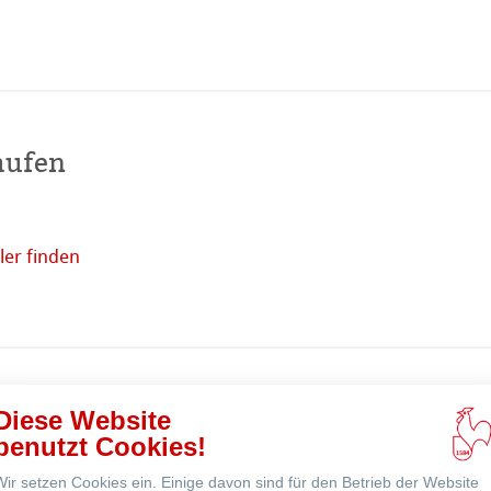
haften
aufen
r Nähe
er finden
Online
kaufen
ns
odukte
Diese Website
ne
benutzt Cookies!
Wir setzen Cookies ein. Einige davon sind für den Betrieb der Website