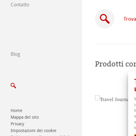
Contatto
Filiali
Trova
Trova un rivendi
Commercio tra 
Blog
Scrivici
Prodotti cor
Esposizioni ed E
Home
Mappa del sito
Privacy
Impostazioni dei cookie