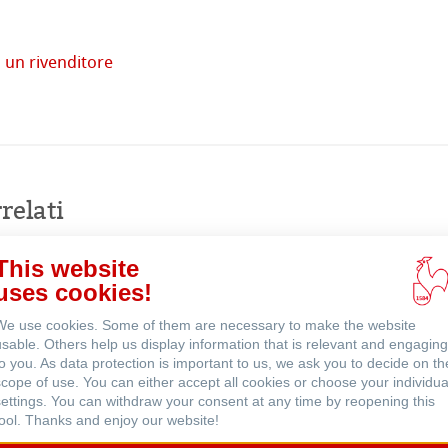
 un rivenditore
tore
Acquista
imprese
online
relati
venti
This website
uses cookies!
We use cookies. Some of them are necessary to make the website
usable. Others help us display information that is relevant and engaging
to you. As data protection is important to us, we ask you to decide on th
scope of use. You can either accept all cookies or choose your individua
settings. You can withdraw your consent at any time by reopening this
tool. Thanks and enjoy our website!