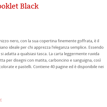
oklet Black
tured
ellence Program
ti Hahnemühle
profili
& QT Albums
neArt Inkjet
 Watercolour
izzo nero, con la sua copertina finemente goffrata, è il
no ideale per chi apprezza l'eleganza semplice. Essendo
ahnemühle
ticate
Ingres Pastel
e, si adatta a qualsiasi tasca. La carta leggermente ruvida
atta per disegni con matita, carboncino e sanguigna, così
nemühle
tinum Rag
 Sketch
oks
lorate e pastelli. Contiene 40 pagine ed è disponibile nei
 Classici
no
rello fatta a mano
segno
i
:
a ad Olio/Acrilico
ahnemühle