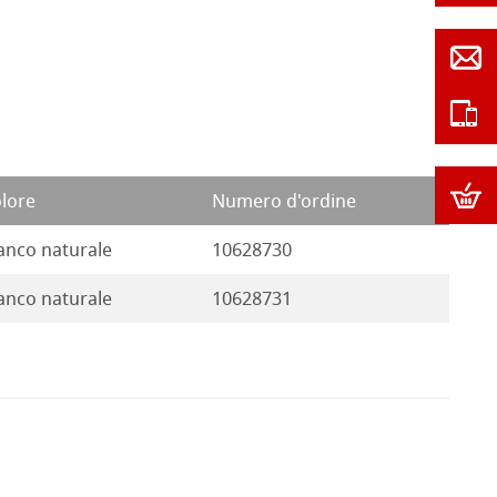
lore
Numero d'ordine
anco naturale
10628730
anco naturale
10628731