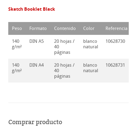
Sketch Booklet Black
Peso
Formato
Contenido
Color
Referencia
140
DIN A5
20 hojas /
blanco
10628730
g/m²
40
natural
páginas
140
DIN A4
20 hojas /
blanco
10628731
g/m²
40
natural
páginas
Comprar producto