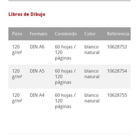
Libros de Dibujo
Peso
Formato
Contenido
Color
Referencia
120
DIN A6
60 hojas /
blanco
10628753
g/m²
120
natural
páginas
120
DIN A5
60 hojas /
blanco
10628754
g/m²
120
natural
páginas
120
DIN A4
60 hojas /
blanco
10628755
g/m²
120
natural
páginas