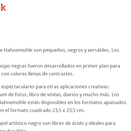
hle
ok
ooth
oto
tured
es ICC
ellence Program
de Hahnemühle son pequeños, negros y versátiles. Los
cos de Hahnemuehle
& QT Albums
InkJet FineArt
 hojas negras fueron desarrollados en primer plan para
 Watercolour
ahnemühle
ticate
 con colores llenas de contrastes.
Ingres Pastel
nemühle
tinum Rag
espectaculares para otras aplicaciones creativas:
um de fotos, libro de visitas, diarios y mucho más. Los
 Sketch
oks
bado
 Hahnemühle están disponibles en los formatos apaisados
en el formato cuadrado 23,5 x 23,5 cm.
s con lápiz
jo
pel artístico negro son libres de ácido y ideales para
e cilíndrico
el