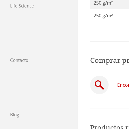
250 g/m²
Life Science
250 g/m²
Comprar p
Contacto
Filiales
Dónde comprar
Encon
B2B
Certified Studios
Blog
Escribenos
Productos 