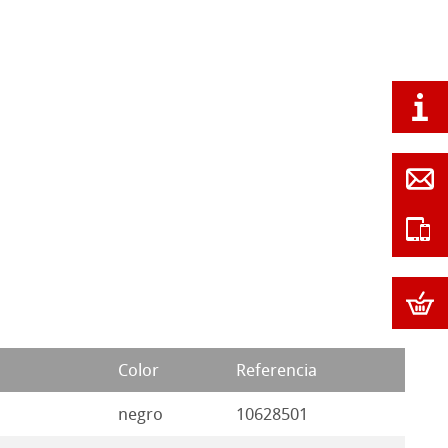
Color
Referencia
negro
10628501