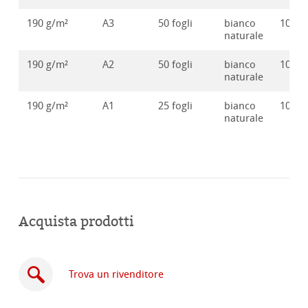
190 g/m²
A3
50 fogli
bianco
10628
naturale
190 g/m²
A2
50 fogli
bianco
10628
naturale
190 g/m²
A1
25 fogli
bianco
10628
naturale
Acquista prodotti
Trova un rivenditore