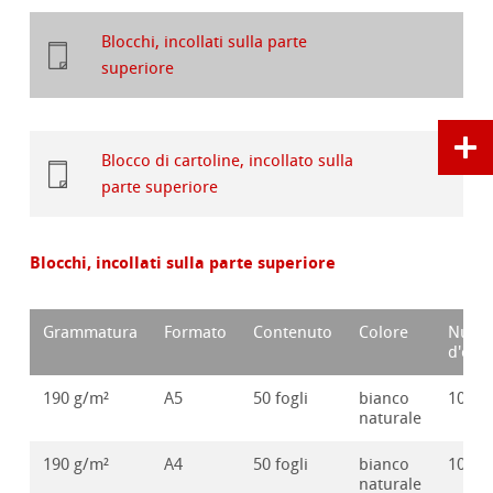
Blocchi, incollati sulla parte
superiore
Blocco di cartoline, incollato sulla
parte superiore
Blocchi, incollati sulla parte superiore
Grammatura
Formato
Contenuto
Colore
Nume
d'ord
190 g/m²
A5
50 fogli
bianco
10628
naturale
190 g/m²
A4
50 fogli
bianco
10628
naturale