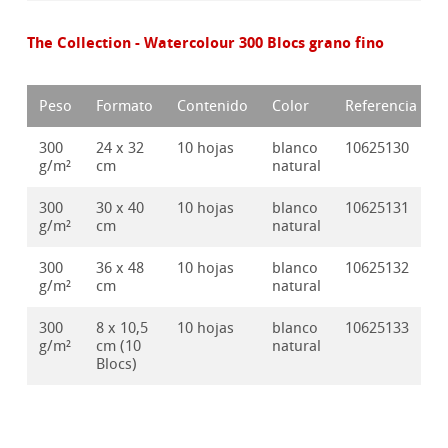
The Collection - Watercolour 300 Blocs grano fino
Peso
Formato
Contenido
Color
Referencia
300
24 x 32
10 hojas
blanco
10625130
g/m²
cm
natural
300
30 x 40
10 hojas
blanco
10625131
g/m²
cm
natural
300
36 x 48
10 hojas
blanco
10625132
g/m²
cm
natural
300
8 x 10,5
10 hojas
blanco
10625133
g/m²
cm (10
natural
Blocs)