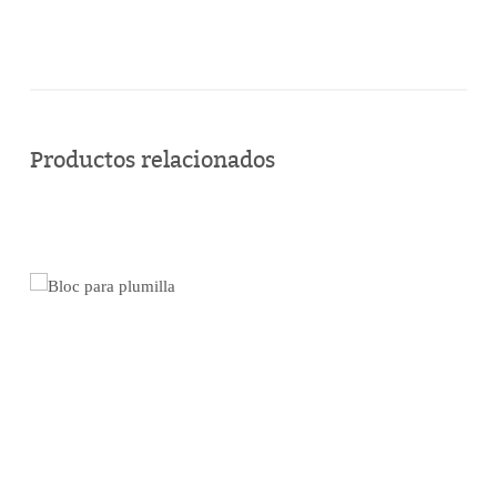
Comprar
en
Productos relacionados
línea