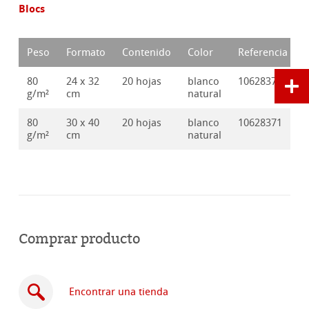
Blocs
Peso
Formato
Contenido
Color
Referencia
80
24 x 32
20 hojas
blanco
10628370
g/m²
cm
natural
80
30 x 40
20 hojas
blanco
10628371
g/m²
cm
natural
Comprar producto
Encontrar una tienda