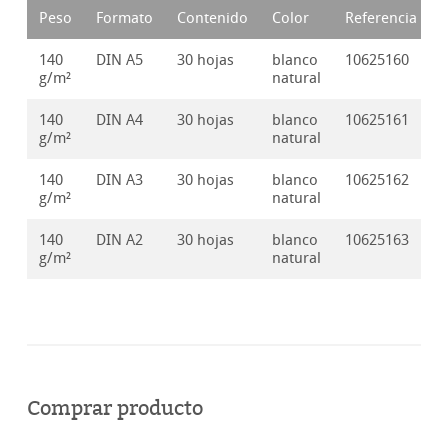
Peso
Formato
Contenido
Color
Referencia
140
DIN A5
30 hojas
blanco
10625160
g/m²
natural
140
DIN A4
30 hojas
blanco
10625161
g/m²
natural
140
DIN A3
30 hojas
blanco
10625162
g/m²
natural
140
DIN A2
30 hojas
blanco
10625163
g/m²
natural
Comprar producto