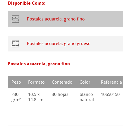
Disponible Como:
Postales acuarela, grano fino
Postales acuarela, grano grueso
Postales acuarela, grano fino
Peso
Formato
Contenido
Color
Referencia
230
10,5 x
30 hojas
blanco
10650150
g/m²
14,8 cm
natural