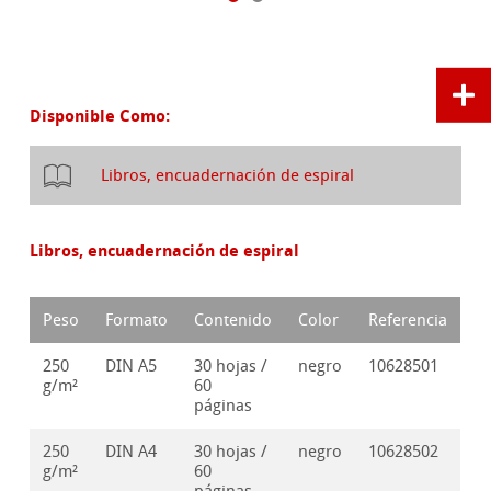
Disponible Como:
Libros, encuadernación de espiral
Libros, encuadernación de espiral
Peso
Formato
Contenido
Color
Referencia
250
DIN A5
30 hojas /
negro
10628501
g/m²
60
páginas
250
DIN A4
30 hojas /
negro
10628502
g/m²
60