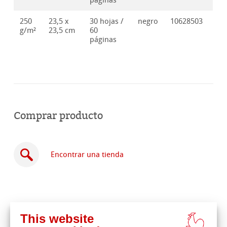
páginas
250
23,5 x
30 hojas /
negro
10628503
g/m²
23,5 cm
60
páginas
Comprar producto
Encontrar una tienda
This website
Comprar