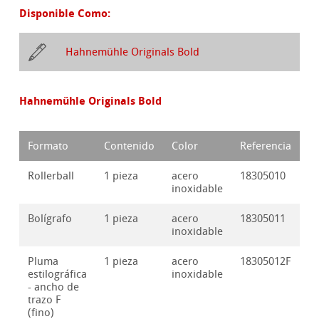
Disponible Como:
Hahnemühle Originals Bold
Hahnemühle Originals Bold
Formato
Contenido
Color
Referencia
Rollerball
1 pieza
acero
18305010
inoxidable
Bolígrafo
1 pieza
acero
18305011
inoxidable
Pluma
1 pieza
acero
18305012F
estilográfica
inoxidable
- ancho de
trazo F
(fino)