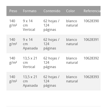
Peso
Formato
Contenido
Color
Referencia
140
9 x 14
62 hojas /
blanco
10628390
g/m²
cm
124
natural
Vertical
páginas
140
9 x 14
62 hojas /
blanco
10628391
g/m²
cm
124
natural
Apaisada
páginas
140
13,5 x 21
62 hojas /
blanco
10628392
g/m²
cm
124
natural
Vertical
páginas
140
13,5 x 21
62 hojas /
blanco
10628393
g/m²
cm
124
natural
Apaisada
páginas