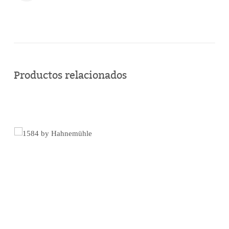
Comprar
en
Productos relacionados
línea