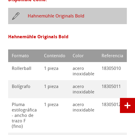
Hahnemühle Originals Bold
Hahnemühle Originals Bold
Formato
Contenido
Color
Referencia
Rollerball
1 pieza
acero
18305010
inoxidable
Bolígrafo
1 pieza
acero
18305011
inoxidable
Pluma
1 pieza
acero
18305012F
estilográfica
inoxidable
- ancho de
trazo F
(fino)