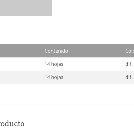
Contenido
Col
14 hojas
dif.
14 hojas
dif.
roducto