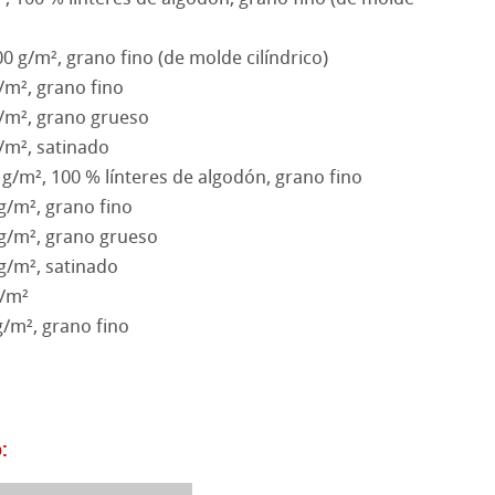
s
rentes
 g/m², grano fino (de molde cilíndrico)
/m², grano fino
rados
ísticos
/m², grano grueso
/m², satinado
y Protección
 g/m², 100 % línteres de algodón, grano fino
g/m², grano fino
o
roductos
 g/m², grano grueso
ahnemühle
 g/m², satinado
seño Stella
g/m²
rt
g/m², grano fino
: