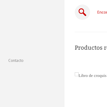
Encon
Productos 
Contacto
Filiales
Dónde comprar
B2B
Certified Studios