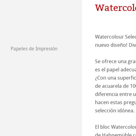
Compromiso - G
Producción de p
Watercol
Empleados
Jobs @Hahnemü
Prensa
Watercolour Selec
nuevo diseño! Div
Papeles de Impresión
FineArt Collecti
Natural Line
Se ofrece una gra
Matt FineArt sm
Hahnemühle Ph
es el papel adecu
¿Con una superfic
Matt FineArt tex
Perfiles ICC
Download Perfil
de acuarela de 10
diferencia entre 
Glossy FineArt
FAQ
Hahnemühle Exc
Certified Studio
hacen estas pregu
selección idónea.
Canvas FineArt
Instalación
Contacto
Álbum FineArt 
Álbumes de lino 
El bloc Watercolo
Archivo
QT Albums x H
Protect & Authen
de Hahnemühle co