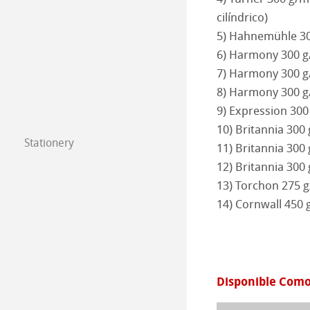
Pinturas 2024
cilíndrico)
Papeles Técnico
Papeles Transpa
5) Hahnemühle 300
Pinturas 2023
6) Harmony 300 g
Papeles Milimet
Lana Papeles Art
7) Harmony 300 g
Pinturas 2022
8) Harmony 300 g
Papeles Estática
Autentificación 
9) Expression 300
Pinturas 2021
10) Britannia 300 
Papel Isométric
Co-Branding - P
Stationery
Pinturas 2020
11) Britannia 300
FineNotes by H
12) Britannia 300
Papeles para Di
Pinturas 2019
13) Torchon 275 
Stationery FineA
14) Cornwall 450 
Pinturas 2018
Co-Branding
Pinturas 2017
Disponible Como
Pinturas 2016