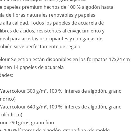
sde papeles premium hechos de 100 % algodón hasta
nemühle
tinum Rag
cos de Hahnemuehle
la de fibras naturales renovables y papeles
e alta calidad. Todos los papeles de acuarela de
bado
 Watercolour
bres de ácidos, resistentes al envejecimiento y
deal para artistas principiantes y con ganas de
Ingres Pastel
mbién sirve perfectamente de regalo.
 Sketch
oks
lour Selection están disponibles en los formatos 17x24 cm
ienen 14 papeles de acuarela
d Questions
s con lápiz
jo
idades:
e cilíndrico
el
 Watercolour 300 g/m², 100 % línteres de algodón, grano
índrico)
 y Acrílico
 Watercolour 640 g/m², 100 % línteres de algodón, grano
cilíndrico)
ession Watercolour
ño
our 290 g/m², grano fino
², 100 % línteres de algodón, grano fino (de molde
bado