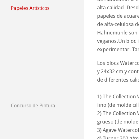
alta calidad. De
Papeles Artísticos
Harman by Hah
Hahnemühle Pla
Papeles Artísti
papeles de acuare
de alfa-celulosa d
Técnicas de gra
The Collection
The Collection -
Hahnemühle son li
veganos.Un bloc i
Studio & Decor
The Collection - 
Natural Line
experimentar. Ta
My Art Registry
The Collection -
Acuarela
Watercolour Bo
Los blocs Waterco
y 24x32 cm y cont
Frequently Aske
The Collection
Croquis & dibujo
Papeles de Dibu
de diferentes cal
Acuarela de mold
Libros de Dibujo
Papeles de Past
1) The Collection
fino (de molde cil
Concurso de Pintura
Acuarela
Cartones de Óleo
Pinturas 2026
2) The Collection
grueso (de molde 
Harmony & Expr
Grafismo y Dise
Pinturas 2025
3) Agave Watercol
4) Turner 300 g/m
Técnicas de gra