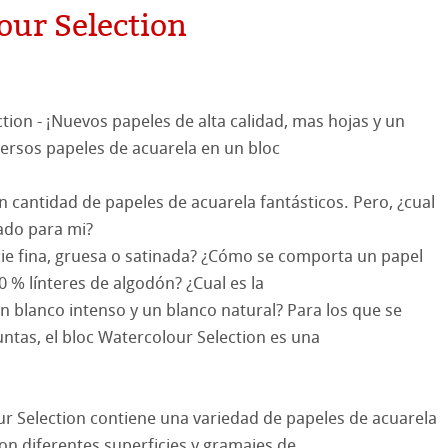
reen Rooster
apel
our Selection
hle
tion - ¡Nuevos papeles de alta calidad, mas hojas y un
ersos papeles de acuarela en un bloc
on
n cantidad de papeles de acuarela fantásticos. Pero, ¿cual
ooth
oto
ado para mi?
ie fina, gruesa o satinada? ¿Cómo se comporta un papel
tured
es ICC
0 % línteres de algodón? ¿Cual es la
un blanco intenso y un blanco natural? Para los que se
ellence Program
ntas, el bloc Watercolour Selection es una
& QT Albums
InkJet FineArt
ur Selection contiene una variedad de papeles de acuarela
ahnemühle
ticate
n diferentes superficies y gramajes de