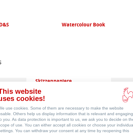
Eventos
r Book
Toned Watercolour Book
s
Skizzenpapiere
This website
uses cookies!
We use cookies. Some of them are necessary to make the website
usable. Others help us display information that is relevant and engaging
to you. As data protection is important to us, we ask you to decide on th
scope of use. You can either accept all cookies or choose your individua
settings. You can withdraw your consent at any time by reopening this