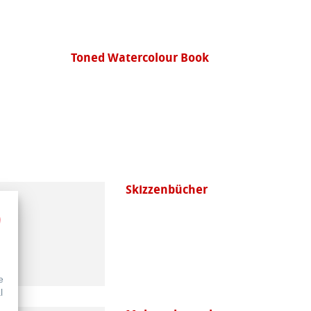
Turner
Skizzenbücher
e
l